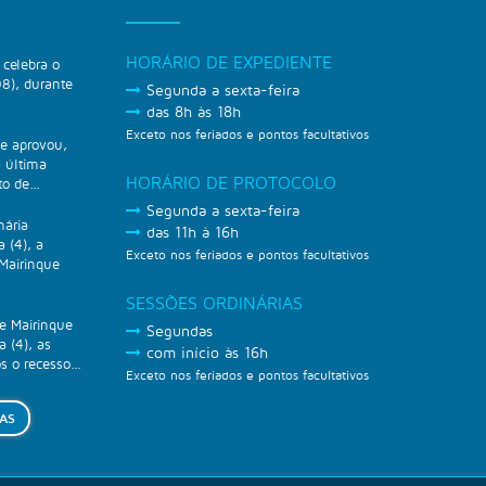
HORÁRIO DE EXPEDIENTE
celebra o
8), durante
Segunda a sexta-feira
das 8h às 18h
Exceto nos feriados e pontos facultativos
e aprovou,
a última
HORÁRIO DE PROTOCOLO
to de...
Segunda a sexta-feira
nária
das 11h à 16h
a (4), a
Exceto nos feriados e pontos facultativos
Mairinque
SESSÕES ORDINÁRIAS
e Mairinque
Segundas
a (4), as
com início às 16h
s o recesso...
Exceto nos feriados e pontos facultativos
IAS