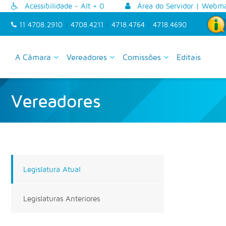
Acessibilidade - Alt + 0
Área do Servidor
|
Webma
11 4708.2910
|
4708.4211
|
4718.4764
|
4718.4690
A Câmara
Vereadores
Comissões
Editais
Vereadores
Legislatura Atual
Legislaturas Anteriores