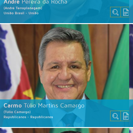
André
Pereira da Rocha
(André Terraplanagem)
União Brasil - União
Carmo
Túlio Martins Camargo
(Túlio Camargo)
Republicanos - Republicanos