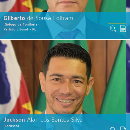
Gilberto
de Sousa Foltram
(Galego da Funilaria)
Partido Liberal - PL
Jackson
Alair dos Santos Silva
(Jackson)